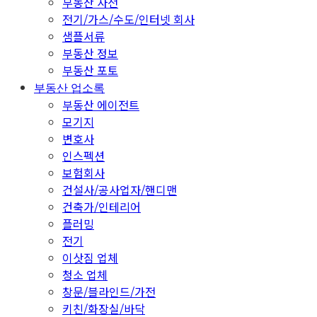
부동산 사전
전기/가스/수도/인터넷 회사
샘플서류
부동산 정보
부동산 포토
부동산 업소록
부동산 에이전트
모기지
변호사
인스펙션
보험회사
건설사/공사업자/핸디맨
건축가/인테리어
플러밍
전기
이삿짐 업체
청소 업체
창문/블라인드/가전
키친/화장실/바닥