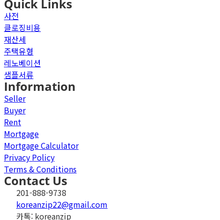
Quick Links
사전
클로징비용
재산세
주택유형
레노베이션
샘플서류
Information
Seller
Buyer
Rent
Mortgage
Mortgage Calculator
Privacy Policy
Terms & Conditions
Contact Us
201-888-9738
koreanzip22@gmail.com
카톡: koreanzip