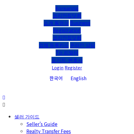
Koreanzip
코리안집닷컴
소개 동영상
Business
Registration
코리안집닷컴
업체 등록카드
온라인 상담
To: 리얼터
모기지, 변호사
Login
Register
한국어
English
셀러 가이드
Seller’s Guide
Realty Transfer Fees