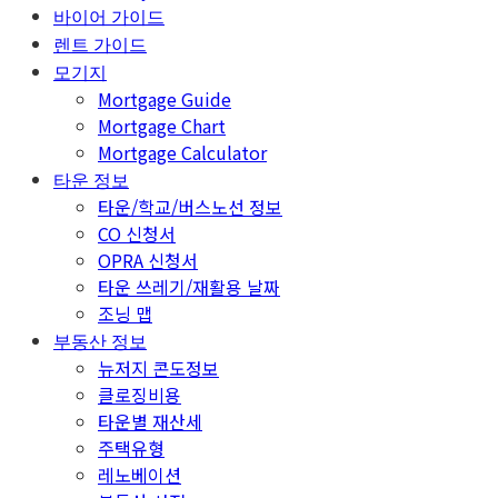
바이어 가이드
렌트 가이드
모기지
Mortgage Guide
Mortgage Chart
Mortgage Calculator
타운 정보
타운/학교/버스노선 정보
CO 신청서
OPRA 신청서
타운 쓰레기/재활용 날짜
조닝 맵
부동산 정보
뉴저지 콘도정보
클로징비용
타운별 재산세
주택유형
레노베이션