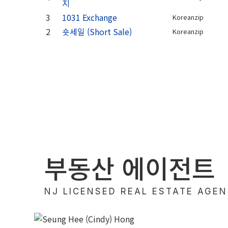
지
3
1031 Exchange
Koreanzip
2
숏세일 (Short Sale)
Koreanzip
부동산 에이전트
NJ LICENSED REAL ESTATE AGE