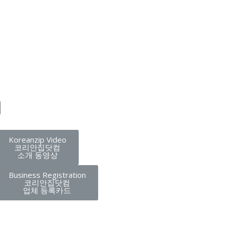
Koreanzip Video
코리안집닷컴
소개 동영상
Business Registration
코리안집닷컴
업체 등록카드