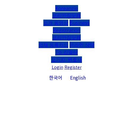
Koreanzip
코리안집닷컴
소개 동영상
Business
Registration
코리안집닷컴
업체 등록카드
온라인 상담
To: 리얼터
모기지, 변호사
Login
Register
한국어
English