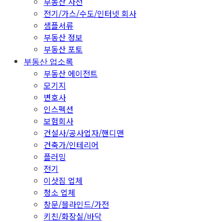
부동산 사전
전기/가스/수도/인터넷 회사
샘플서류
부동산 정보
부동산 포토
부동산 업소록
부동산 에이전트
모기지
변호사
인스펙션
보험회사
건설사/공사업자/핸디맨
건축가/인테리어
플러밍
전기
이삿짐 업체
청소 업체
창문/블라인드/가전
키친/화장실/바닥